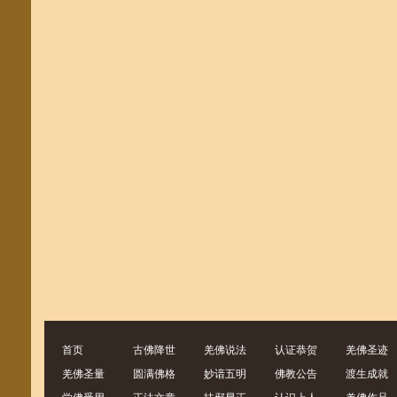
首页
古佛降世
羌佛说法
认证恭贺
羌佛圣迹
羌佛圣量
圆满佛格
妙谙五明
佛教公告
渡生成就