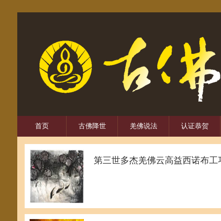
首页
古佛降世
羌佛说法
认证恭贺
第三世多杰羌佛云高益西诺布工