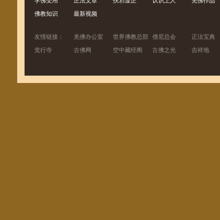
学佛受用
正法文章
扶邪显正
认识上人
羌佛作品
佛教知识
最新视频
友情链接：
羌佛办公室
世界佛教总部
僧尼总会
正法宝典
觉行寺
古佛网
空中藏经阁
古佛之光
吉祥地