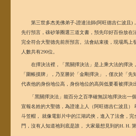
第三世多杰羌佛弟子-證達法師(阿旺德吉仁波且)
先行預言，硃砂筆圈選三道文書，預先印好百份放在
完全符合大聖德先前所預言。法會結束後，現場馬上
人數共有290位。
在擇決法裡，「黑關擇決法」是上乘大法的擇決，
「圍帳摸牌」，乃至勝於「金剛擇決」，僅次於「先
代表他的身份地位高，身份地位的高與低要看被擇決
「黑關擇決法」能百分之百準確無誤地擇決出一個人
宣報名姓的大聖德，為證達上人（阿旺德吉仁波且）
斗笠帽， 就像電影片中的江湖武俠，進入了法會，
門，沒有人知道祂到底是誰， 大家最想見到的H. H.