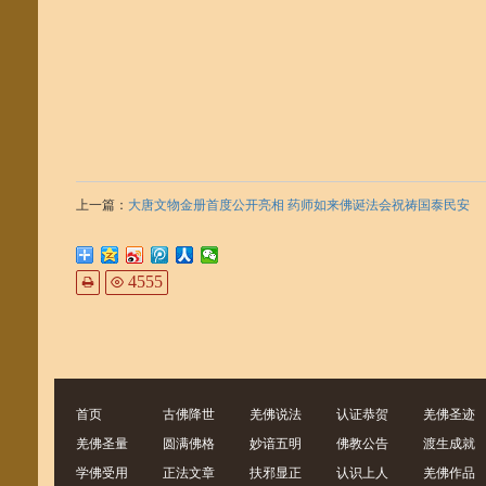
上一篇：
大唐文物金册首度公开亮相 药师如来佛诞法会祝祷国泰民安
下一篇：
H.H.第三世多杰羌佛真傳弟子 – 聖德釋證達教尊
4555
首页
古佛降世
羌佛说法
认证恭贺
羌佛圣迹
羌佛圣量
圆满佛格
妙谙五明
佛教公告
渡生成就
学佛受用
正法文章
扶邪显正
认识上人
羌佛作品