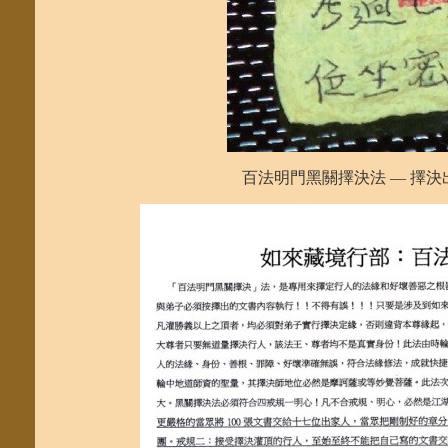
百法明門黑關擇決法 — 擇