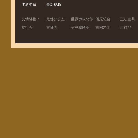
佛教知识
最新视频
友情链接：
羌佛办公室
世界佛教总部
僧尼总会
正法宝典
觉行寺
古佛网
空中藏经阁
古佛之光
吉祥地