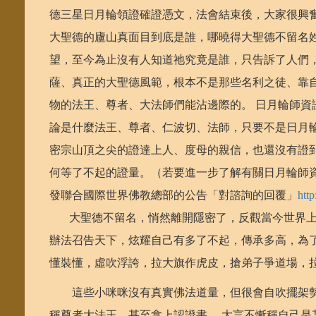
德三星日月輪領證確證憑文，法會結束後，大家很興
大聖德的廬山真面目到底是誰，哪曉得大聖德不留名
望，至今為止沒有人知道祂究竟是誰，只告訴了人們
薩、真正的大聖德風範，根本不是那些名利之徒、靠
物的法王、尊者、大法師們能沾邊際的。 日月輪師
論是什麼法王、尊者、仁波切、法師，只要不是日月
密宗山頂之尖的證達上人、度母的親信，也還沒有證
何等了不起的證量。（若要進一步了解有關日月輪師資級
發聯合國際世界佛教總部的公告「對諮詢的回覆」
htt
大聖德不留名，悄然離開隱密了，反觀當今世界上
辦法召告天下，炫耀自己有多了不起，傳承多高，為
懂裝懂，虛吹浮誇，拉大旗作虎皮，搶弟子爭道場，拉
這些小咪咪沒有真實佛法道量，但很會自吹擺架勢
稱尊者大法王，甚至拿上認證書， 大言不慚稱自己