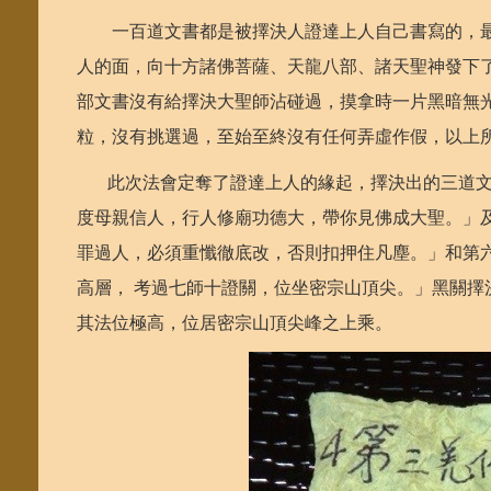
一百道文書都是被擇決人證達上人自己書寫的，最重
人的面，向十方諸佛菩薩、天龍八部、諸天聖神發下
部文書沒有給擇決大聖師沾碰過，摸拿時一片黑暗無
粒，沒有挑選過，至始至終沒有任何弄虛作假，以上
此次法會定奪了證達上人的緣起，擇決出的三道文
度母親信人，行人修廟功德大，帶你見佛成大聖。」
罪過人，必須重懺徹底改，否則扣押住凡塵。」和第
高層， 考過七師十證關，位坐密宗山頂尖。」黑關
其法位極高，位居密宗山頂尖峰之上乘。