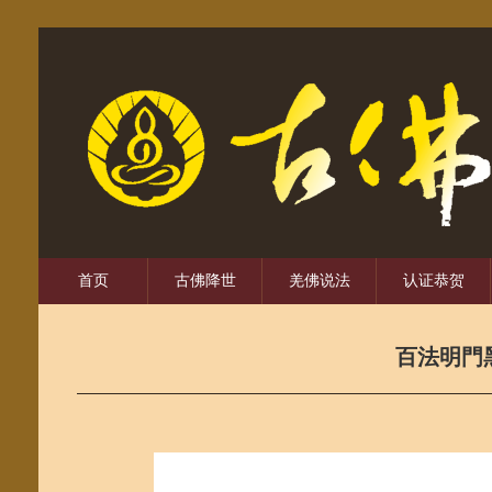
首页
古佛降世
羌佛说法
认证恭贺
百法明門