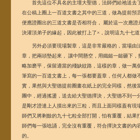
首先這位不具名的主壇大聖德，法師們給祂送去了
在公稿上圈上一百道文書之其中的三道，做為提前預
便應證圈出的三道文書是否相符合， 屬於這一次應
決灌頂弟子的緣起，因此被打上了×，說明這九十七
另外必須要現場製章，這是非常嚴格的，當場由法
章，把兩頭墊起來， 讓中間懸空，用鐵鎚一鎚砸下
略加磨平，保留適當的殘缺紋路，這樣的章，做一萬
筆寫的一百道文書上，每一張都要蓋章，任何人都做
實，果然與大聖德提前圈畫在紙上的完全同樣，然後
團中，經過搖盪，送去給大聖德擇決，大聖德不到一
是剛才證達上人摸出來的三粒，而且上面同樣蓋有現
師們又將剩餘的九十七粒全部打開，怕有重覆，結果
師們每一張唸誦，完全沒有重覆，符合擇決文書的內容
的。