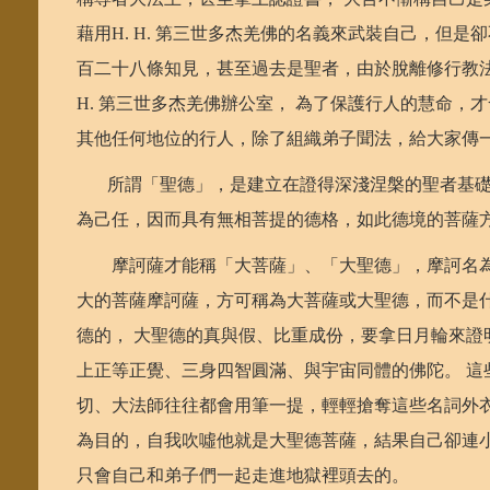
藉用H. H. 第三世多杰羌佛的名義來武裝自己，但
百二十八條知見，甚至過去是聖者，由於脫離修行教法
H. 第三世多杰羌佛辦公室， 為了保護行人的慧命，才
其他任何地位的行人，除了組織弟子聞法，給大家傳
所謂「聖德」，是建立在證得深淺涅槃的聖者基礎
為己任，因而具有無相菩提的德格，如此德境的菩薩
摩訶薩才能稱「大菩薩」、「大聖德」，摩訶名為
大的菩薩摩訶薩，方可稱為大菩薩或大聖德，而不是
德的， 大聖德的真與假、比重成份，要拿日月輪來證
上正等正覺、三身四智圓滿、與宇宙同體的佛陀。 這
切、大法師往往都會用筆一提，輕輕搶奪這些名詞外
為目的，自我吹噓他就是大聖德菩薩，結果自己卻連
只會自己和弟子們一起走進地獄裡頭去的。