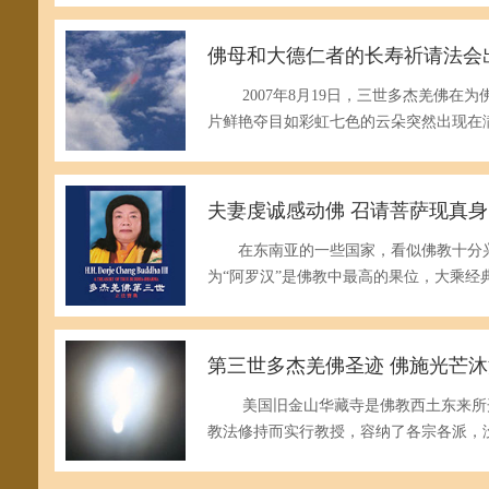
佛母和大德仁者的长寿祈请法会
2007年8月19日，三世多杰羌佛在为
片鲜艳夺目如彩虹七色的云朵突然出现在
夫妻虔诚感动佛 召请菩萨现真身
在东南亚的一些国家，看似佛教十分兴
为“阿罗汉”是佛教中最高的果位，大乘经
第三世多杰羌佛圣迹 佛施光芒
美国旧金山华藏寺是佛教西土东来所开
教法修持而实行教授，容纳了各宗各派，