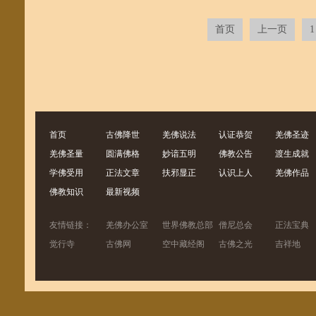
首页
上一页
1
首页
古佛降世
羌佛说法
认证恭贺
羌佛圣迹
羌佛圣量
圆满佛格
妙谙五明
佛教公告
渡生成就
学佛受用
正法文章
扶邪显正
认识上人
羌佛作品
佛教知识
最新视频
友情链接：
羌佛办公室
世界佛教总部
僧尼总会
正法宝典
觉行寺
古佛网
空中藏经阁
古佛之光
吉祥地