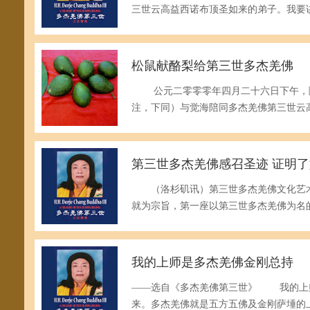
三世云高益西诺布顶圣如来的弟子。我要
松鼠献酪梨给第三世多杰羌佛
公元二零零零年四月二十六日下午，隆
注，下同）与觉海陪同多杰羌佛第三世云
第三世多杰羌佛感召圣迹 证明
（洛杉矶讯）第三世多杰羌佛文化艺术
就为宗旨，第一座以第三世多杰羌佛为名
我的上师是多杰羌佛金刚总持
——选自《多杰羌佛第三世》 我的上
来。多杰羌佛就是五方五佛及金刚萨埵的