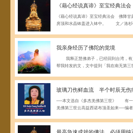
《藉心经说真谛》至宝经典法会
《藉心经说真谛》至宝经典法会 佛降甘
房顶和水晶钵盖进入钵中。 文／洛杉
我亲身经历了佛陀的觉境
我释正慧佛弟子，已经回到台湾，有人
帮我转发的文，文中提到「我在南无第三
玻璃刀伤鲜血流 半个时辰无伤
──本文选自《多杰羌佛第三世》 有一
羌佛第三世云高益西诺布顶圣如来──编
最高急速成就的佛法，必须用纯