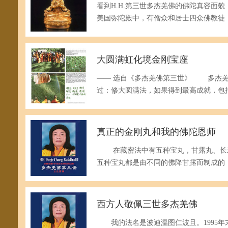
看到H.H.第三世多杰羌佛的佛陀真容面貌
美国弥陀殿中，有僧众和居士四众佛教徒
大圆满虹化境金刚宝座
—— 选自《多杰羌佛第三世》 多杰羌
过：修大圆满法，如果得到最高成就，包
真正的金刚丸和我的佛陀恩师
在藏密法中有五种宝丸，甘露丸、长寿
五种宝丸都是由不同的佛降甘露而制成的
西方人敬佩三世多杰羌佛
我的法名是波迪温图仁波且。1995年