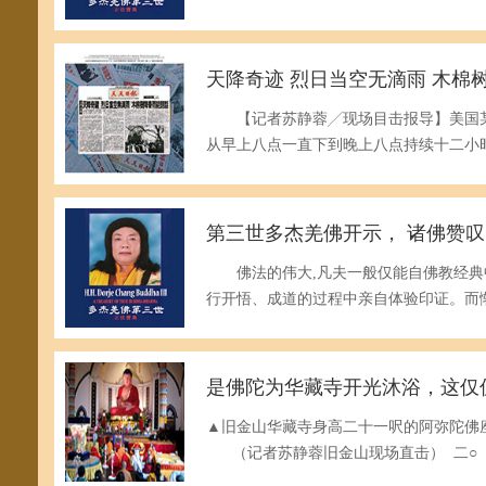
天降奇迹 烈日当空无滴雨 木棉
【记者苏静蓉╱现场目击报导】美国某
从早上八点一直下到晚上八点持续十二小
第三世多杰羌佛开示， 诸佛赞叹
佛法的伟大,凡夫一般仅能自佛教经典中
行开悟、成道的过程中亲自体验印证。而
是佛陀为华藏寺开光沐浴，这仅
▲旧金山华藏寺身高二十一呎的阿弥陀佛
（记者苏静蓉旧金山现场直击） 二○