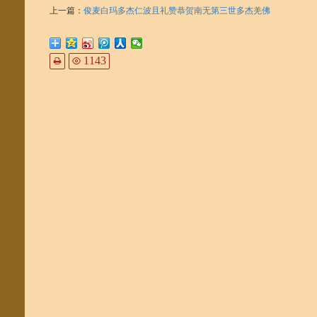
上一篇：
俊麦白玛多杰仁波且礼赞恭贺南无第三世多杰羌佛
下一篇：
康卓公主仁波且祝贺南无第三世多杰羌佛
1143