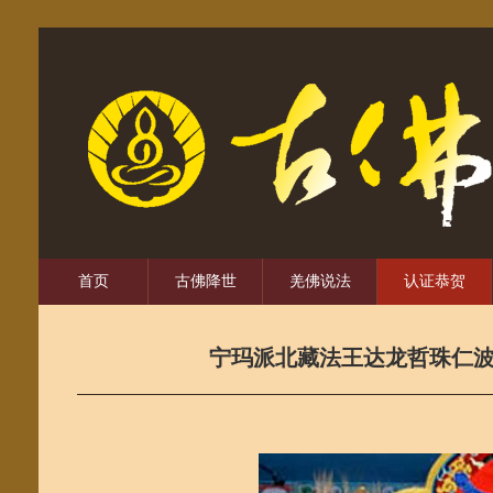
首页
古佛降世
羌佛说法
认证恭贺
宁玛派北藏法王达龙哲珠仁