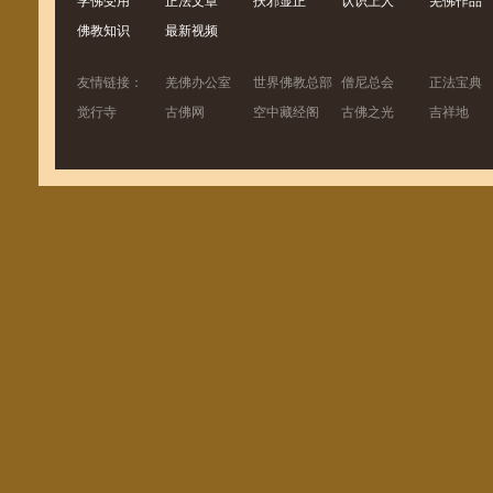
学佛受用
正法文章
扶邪显正
认识上人
羌佛作品
佛教知识
最新视频
友情链接：
羌佛办公室
世界佛教总部
僧尼总会
正法宝典
觉行寺
古佛网
空中藏经阁
古佛之光
吉祥地