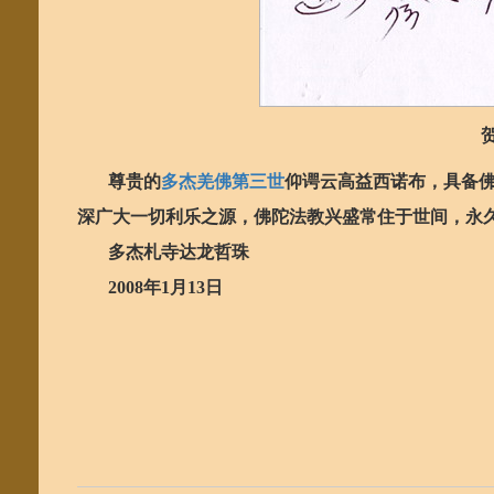
尊贵的
多杰羌佛第三世
仰谔云高益西诺布，具备
深广大一切利乐之源，佛陀法教兴盛常住于世间，永
多杰札寺达龙哲珠
2008
年
1
月
13
日