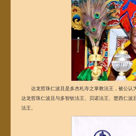
达龙哲珠仁波且是多杰札寺之掌教法王，被公认为
达龙哲珠仁波且与多智钦法王、贝诺法王、楚西仁波
法王。