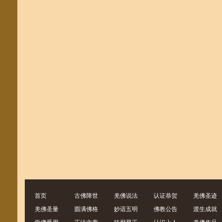
首页
古佛降世
羌佛说法
认证恭贺
羌佛圣迹
羌佛圣量
圆满佛格
妙谙五明
佛教公告
渡生成就